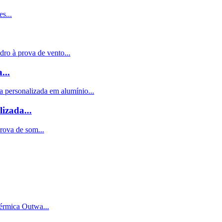
...
izada...